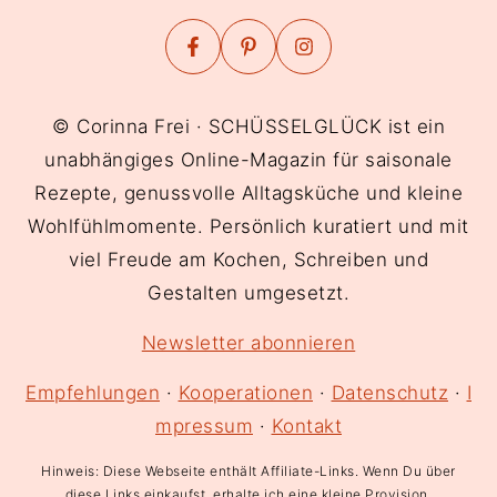
FOOTER
© Corinna Frei · SCHÜSSELGLÜCK ist ein
unabhängiges Online-Magazin für saisonale
Rezepte, genussvolle Alltagsküche und kleine
Wohlfühlmomente. Persönlich kuratiert und mit
viel Freude am Kochen, Schreiben und
Gestalten umgesetzt.
Newsletter abonnieren
Empfehlungen
·
Kooperationen
·
Datenschutz
·
I
mpressum
·
Kontakt
Hinweis: Diese Webseite enthält Affiliate-Links. Wenn Du über
diese Links einkaufst, erhalte ich eine kleine Provision.